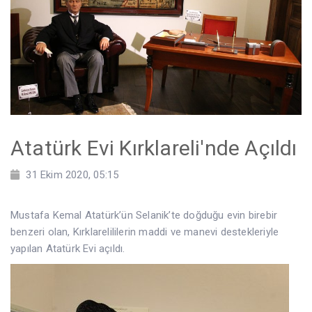
Atatürk Evi Kırklareli'nde Açıldı
31 Ekim 2020, 05:15
Mustafa Kemal Atatürk’ün Selanik’te doğduğu evin birebir
benzeri olan, Kırklarelililerin maddi ve manevi destekleriyle
yapılan Atatürk Evi açıldı.