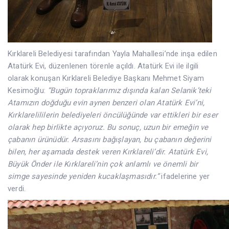
Kırklareli Belediyesi tarafından Yayla Mahallesi’nde inşa edilen
Atatürk Evi, düzenlenen törenle açıldı. Atatürk Evi ile ilgili
olarak konuşan Kırklareli Belediye Başkanı Mehmet Siyam
Kesimoğlu:
“Bugün topraklarımız dışında kalan Selanik’teki
Atamızın doğduğu evin aynen benzeri olan Atatürk Evi’ni,
Kırklarelililerin belediyeleri öncülüğünde var ettikleri bir eser
olarak hep birlikte açıyoruz. Bu sonuç, uzun bir emeğin ve
çabanın ürünüdür. Arsasını bağışlayan, bu çabanın değerini
bilen, her aşamada destek veren Kırklareli’dir. Atatürk Evi,
Büyük Önder ile Kırklareli’nin çok anlamlı ve önemli bir
simge sayesinde yeniden kucaklaşmasıdır.”
ifadelerine yer
verdi.